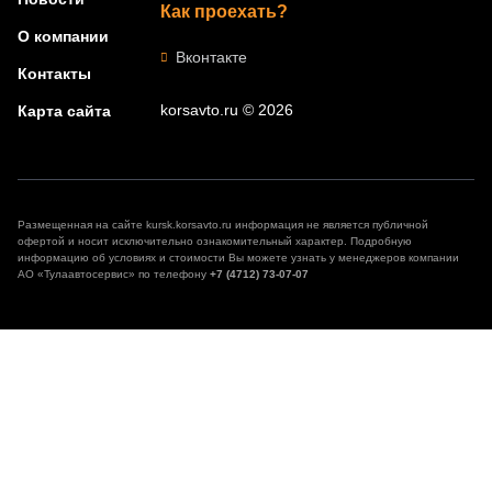
Как проехать?
О компании
Вконтакте
Контакты
korsavto.ru © 2026
Карта сайта
Размещенная на сайте kursk.korsavto.ru информация не является публичной
офертой и носит исключительно ознакомительный характер. Подробную
информацию об условиях и стоимости Вы можете узнать у менеджеров компании
АО «Тулаавтосервис» по телефону
+7 (4712) 73-07-07