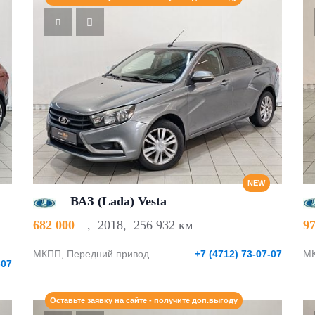
NEW
ВАЗ (Lada) Vesta
682 000
,
2018
,
256 932 км
9
МКПП, Передний привод
+7 (4712) 73-07-07
МК
-07
Оставьте заявку на сайте - получите доп.выгоду