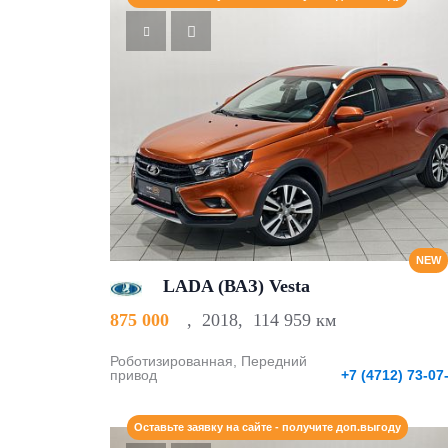
NEW
LADA (ВАЗ) Vesta
875 000
,
2018
,
114 959 км
Роботизированная, Передний
привод
+7 (4712) 73-07
Оставьте заявку на сайте - получите доп.выгоду