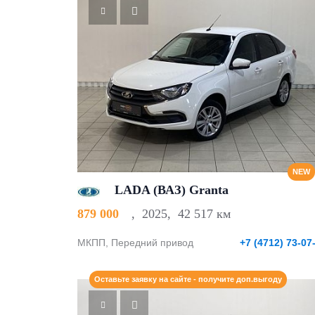
NEW
LADA (ВАЗ) Granta
879 000
,
2025
,
42 517 км
МКПП, Передний привод
+7 (4712) 73-07
Оставьте заявку на сайте - получите доп.выгоду