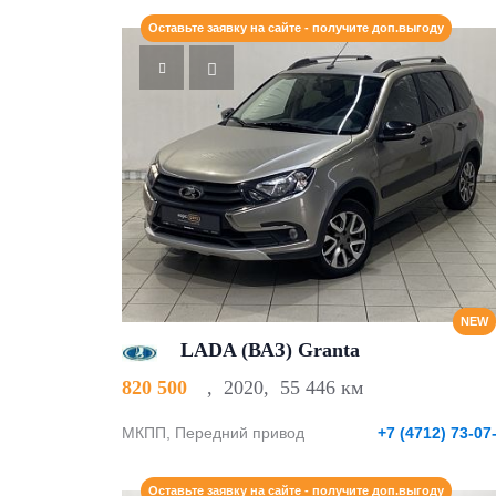
Оставьте заявку на сайте - получите доп.выгоду
NEW
LADA (ВАЗ) Granta
820 500
,
2020
,
55 446 км
МКПП, Передний привод
+7 (4712) 73-07
Оставьте заявку на сайте - получите доп.выгоду