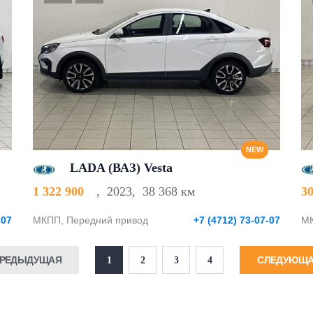
NEW
LADA (ВАЗ) Vesta
1 322 900
,
2023
,
38 368 км
3
-07
МКПП, Передний привод
+7 (4712) 73-07-07
МК
РЕДЫДУЩАЯ
СЛЕДУЮЩ
1
2
3
4