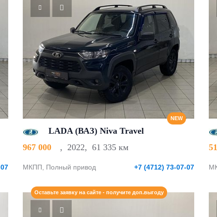
NEW
LADA (ВАЗ) Niva Travel
967 000
,
2022
,
61 335 км
5
-07
МКПП, Полный привод
+7 (4712) 73-07-07
МК
Оставьте заявку на сайте - получите доп.выгоду