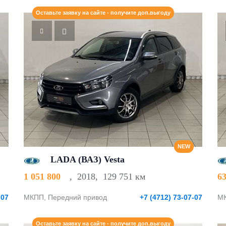
Оставьте заявку на сайте - получите доп.выгоду
NEW
LADA (ВАЗ) Vesta
1 051 800
,
2018
,
129 751 км
6
-07
МКПП, Передний привод
+7 (4712) 73-07-07
МК
Оставьте заявку на сайте - получите доп.выгоду