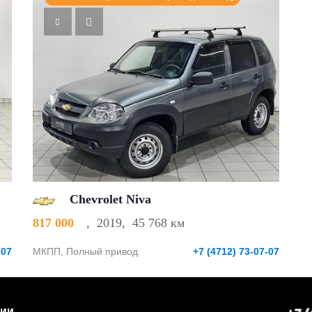
Chevrolet Niva
817 000
,
2019
,
45 768 км
-07
МКПП, Полный привод
+7 (4712) 73-07-07
нии