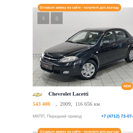
Оставьте заявку на сайте - получите доп.выгоду
NEW
Chevrolet Lacetti
543 400
,
2009
,
116 656 км
МКПП, Передний привод
+7 (4712) 73-07
Оставьте заявку на сайте - получите доп.выгоду