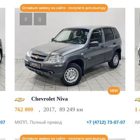
Оставьте заявку на сайте - получите доп.выгоду
NEW
Chevrolet Niva
762 000
,
2017
,
89 249 км
1
-07
МКПП, Полный привод
+7 (4712) 73-07-07
АК
Оставьте заявку на сайте - получите доп.выгоду