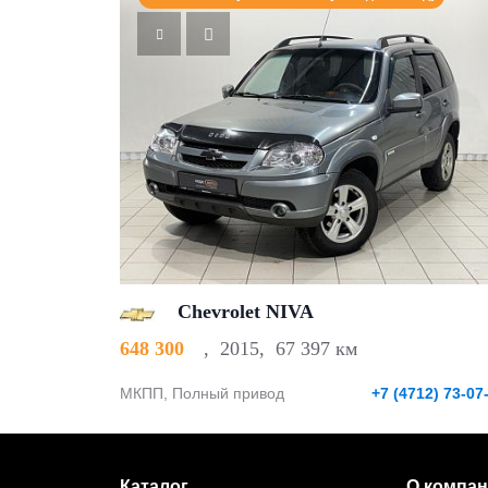
Chevrolet NIVA
648 300
,
2015
,
67 397 км
МКПП, Полный привод
+7 (4712) 73-07
Каталог
О компа